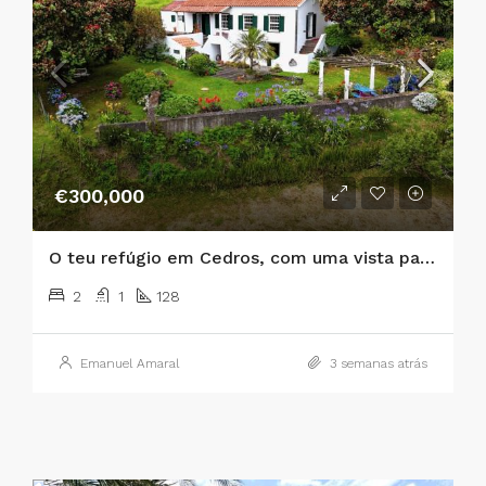
€300,000
O teu refúgio em Cedros, com uma vista panorâmica sobre o Atlântico e as ilhas de São Jorge e Graciosa!
2
1
128
Emanuel Amaral
3 semanas atrás