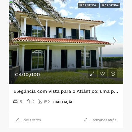
PARA VENDA
PARA VENDA
€400,000
Elegância com vista para o Atlântico: uma prestigiada propriedade com 5 quartos na Horta
5
2
182
HABITAÇÃO
João Soares
3 semanas atrás