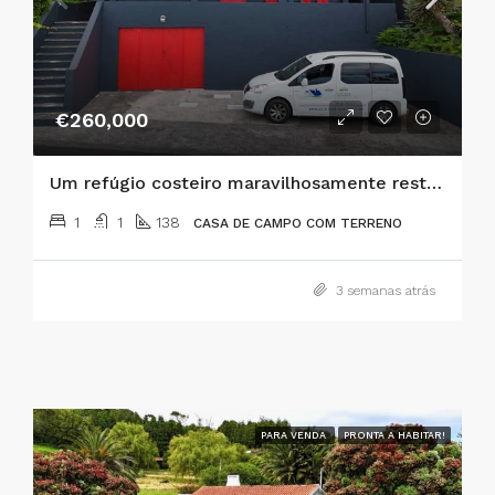
€260,000
Um refúgio costeiro maravilhosamente restaurado na Ilha do Faial, nos Açores!
1
1
138
CASA DE CAMPO COM TERRENO
3 semanas atrás
PARA VENDA
PRONTA A HABITAR!