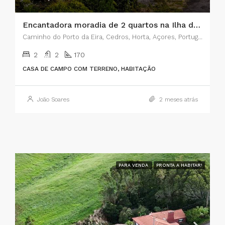
Encantadora moradia de 2 quartos na Ilha do Faial, Açores – A combinação perfeita entre o charme rústico e o conforto moderno
Caminho do Porto da Eira, Cedros, Horta, Açores, Portugal
2
2
170
CASA DE CAMPO COM TERRENO, HABITAÇÃO
João Soares
2 meses atrás
PARA VENDA
PRONTA A HABITAR!