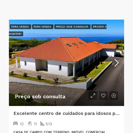
PARA VENDA
PARA VENDA
PREÇO SOB CONSULTA
PRONTA A
HABITAR!
Preço sob consulta
Excelente centro de cuidados para idosos pronto a funcionar e imóvel de investimento de primeira classe
12
11
513
CASA DE CAMPO COM TERRENO, IMÓVEL COMERCIAL,