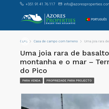
+351.91.41.76.117
info@azoresproperties.co
PORTUGUÊS
Casa
Casa de campo com terreno
Uma joia rara de
Uma joia rara de basalto
montanha e o mar – Terr
do Pico
PARA VENDA
PROPRIEDADE PARA PROJECTO