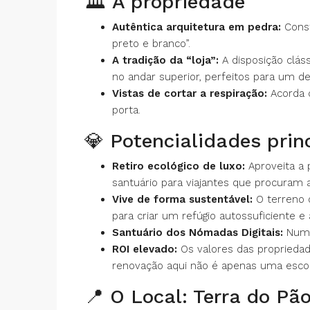
🏛️ A propriedade
Autêntica arquitetura em pedra:
Const
preto e branco”.
A tradição da “loja”:
A disposição clás
no andar superior, perfeitos para um d
Vistas de cortar a respiração:
Acorda 
porta.
💎 Potencialidades prin
Retiro ecológico de luxo:
Aproveita a 
santuário para viajantes que procuram a
Vive de forma sustentável:
O terreno o
para criar um refúgio autossuficiente e
Santuário dos Nómadas Digitais:
Numa 
ROI elevado:
Os valores das propriedad
renovação aqui não é apenas uma escolha
📍 O Local: Terra do Pã