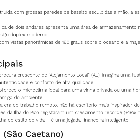
ruída com grossas paredes de basalto esculpidas à mão, a estr
sica de dois andares apresenta uma área de armazenamento 
esign duplex moderno.
com vistas panorâmicas de 180 graus sobre o oceano e a maj
cipais
procura crescente de “Alojamento Local” (AL). Imagina uma fu
utenticidade e conforto de alta qualidade.
ferece o microclima ideal para uma vinha privada ou uma horta
 amigo do ambiente.
era de trabalho remoto, não há escritório mais inspirador do
es da Ilha do Pico registaram um crescimento recorde (+18% no
 de estilo de vida – é uma jogada financeira inteligente.
o (São Caetano)