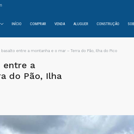
m
INÍCIO
COMPRAR
VENDA
ALUGUER
CONSTRUÇÃO
SOB
 basalto entre a montanha e o mar – Terra do Pão, Ilha do Pico
 entre a
a do Pão, Ilha