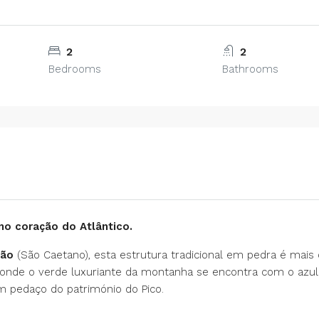
2
2
Bedrooms
Bathrooms
no coração do Atlântico.
Pão
(São Caetano), esta estrutura tradicional em pedra é mai
a, onde o verde luxuriante da montanha se encontra com o azul
m pedaço do património do Pico.