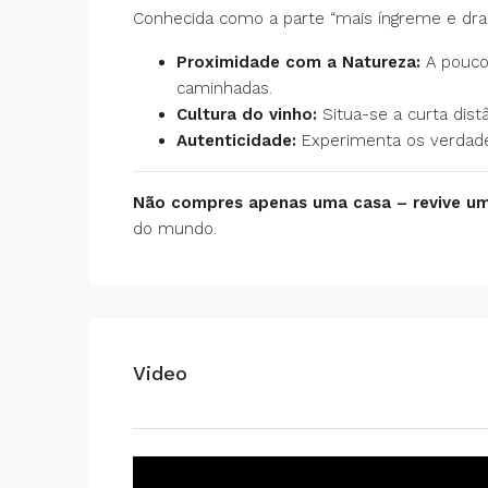
Conhecida como a parte “mais íngreme e dramá
Proximidade com a Natureza:
A poucos
caminhadas.
Cultura do vinho:
Situa-se a curta dist
Autenticidade:
Experimenta os verdadei
Não compres apenas uma casa – revive um
do mundo.
Video