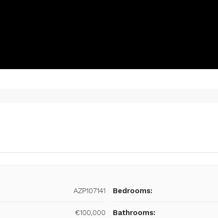
AZP107141
Bedrooms:
€100,000
Bathrooms: