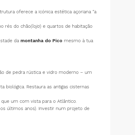
utura oferece a icónica estética açoriana “a
no rés do chão
(loja
) e quartos de habitação
estade da
montanha do Pico
mesmo à tua
são de pedra rústica e vidro moderno – um
 biológica. Restaura as antigas cisternas
 que um com vista para o Atlântico.
s últimos anos). Investir num projeto de