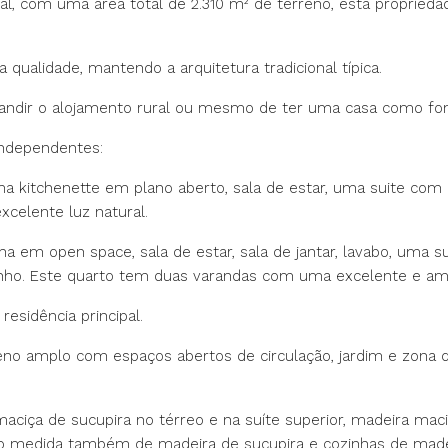
l, com uma área total de 2.310 m² de terreno, esta propried
qualidade, mantendo a arquitetura tradicional típica.
pandir o alojamento rural ou mesmo de ter uma casa como fon
independentes:
a kitchenette em plano aberto, sala de estar, uma suite co
celente luz natural.
a em open space, sala de estar, sala de jantar, lavabo, uma 
nho. Este quarto tem duas varandas com uma excelente e amp
esidência principal.
o amplo com espaços abertos de circulação, jardim e zona de
ça de sucupira no térreo e na suíte superior, madeira maciç
sob medida também de madeira de sucupira e cozinhas de made