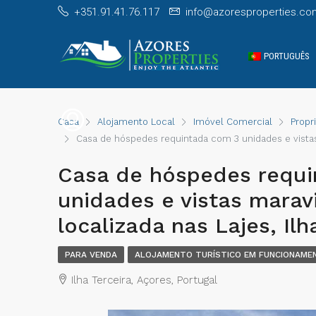
+351.91.41.76.117
info@azoresproperties.co
PORTUGUÊS
Casa
Alojamento Local
Imóvel Comercial
Propr
Casa de hóspedes requintada com 3 unidades e vistas 
Casa de hóspedes requi
unidades e vistas marav
localizada nas Lajes, Ilh
PARA VENDA
ALOJAMENTO TURÍSTICO EM FUNCIONAME
Ilha Terceira, Açores, Portugal