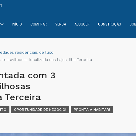
m
INÍCIO
COMPRAR
VENDA
ALUGUER
CONSTRUÇÃO
SOB
iedades residenciais de luxo
maravilhosas localizada nas Lajes, Ilha Terceira
ntada com 3
ilhosas
a Terceira
NTO
OPORTUNIDADE DE NEGÓCIO!
PRONTA A HABITAR!