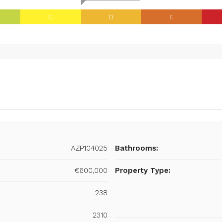
C
D
E
AZP104025
Bathrooms:
€600,000
Property Type:
238
2310