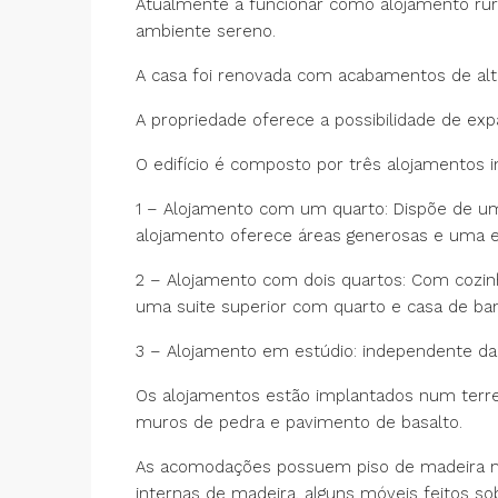
Atualmente a funcionar como alojamento rura
ambiente sereno.
A casa foi renovada com acabamentos de alta 
A propriedade oferece a possibilidade de ex
O edifício é composto por três alojamentos 
1 – Alojamento com um quarto: Dispõe de um
alojamento oferece áreas generosas e uma ex
2 – Alojamento com dois quartos: Com cozinh
uma suite superior com quarto e casa de ba
3 – Alojamento em estúdio: independente da r
Os alojamentos estão implantados num terren
muros de pedra e pavimento de basalto.
As acomodações possuem piso de madeira maci
internas de madeira, alguns móveis feitos 