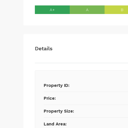
A+
A
B
Details
Property ID:
Price:
Property Size:
Land Area: