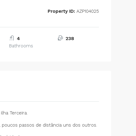
Property ID:
AZP104025
4
238
Bathrooms
lha Terceira.
poucos passos de distância uns dos outros.