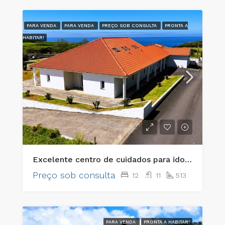
PARA VENDA
PARA VENDA
PREÇO SOB CONSULTA
PRONTA A
HABITAR!
Excelente centro de cuidados para idosos pronto a funcionar e imóvel de investimento de primeira classe
Preço sob consulta
12
11
513
PARA VENDA
PRONTA A HABITAR!