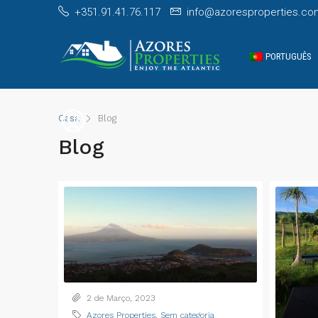
+351.91.41.76.117
info@azoresproperties.co
PORTUGUÊS
Casa
Blog
Blog
2 de Março, 2023
Azores Properties
,
Sem categoria