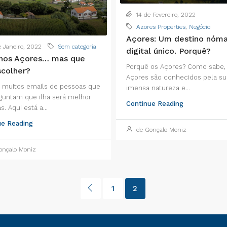
14 de Fevereiro, 2022
Azores Properties
,
Negócio
Açores: Um destino nóm
 Janeiro, 2022
Sem categoria
digital único. Porquê?
 nos Açores… mas que
Porquê os Açores? Como sabe,
scolher?
Açores são conhecidos pela su
 muitos emails de pessoas que
imensa natureza e...
untam que ilha será melhor
Continue Reading
s. Aqui está a...
ue Reading
de Gonçalo Moniz
nçalo Moniz
1
2