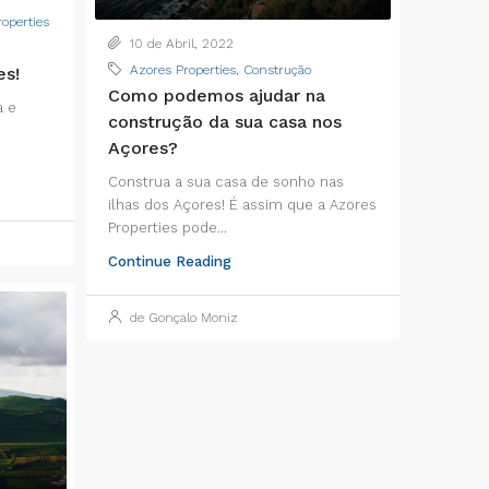
operties
10 de Abril, 2022
Azores Properties
,
Construção
es!
Como podemos ajudar na
a e
construção da sua casa nos
Açores?
Construa a sua casa de sonho nas
ilhas dos Açores! É assim que a Azores
Properties pode...
Continue Reading
de Gonçalo Moniz