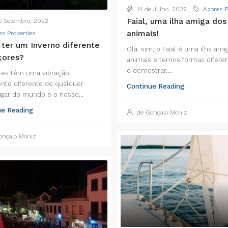
14 de Julho, 2022
Azores P
Faial, uma ilha amiga dos
 Setembro, 2022
animais!
es Properties
ter um Inverno diferente
Olá, sim, o Faial é uma ilha ami
çores?
animais e temos formas difere
o demostrar....
res têm uma vibração
nte diferente de qualquer
Continue Reading
ugar do mundo e o nosso...
ue Reading
de Gonçalo Moniz
nçalo Moniz