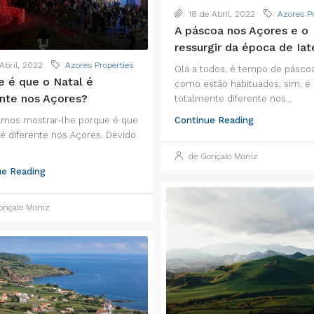
18 de Abril, 2022
Azores Pr
A páscoa nos Açores e o
ressurgir da época de Iat
Abril, 2022
Azores Properties
Olá a todos, é tempo de pásco
e é que o Natal é
como estão habituados, sim, é
ente nos Açores?
totalmente diferente nos...
amos mostrar-lhe porque é que
Continue Reading
 é diferente nos Açores. Devido
de Gonçalo Moniz
ue Reading
nçalo Moniz