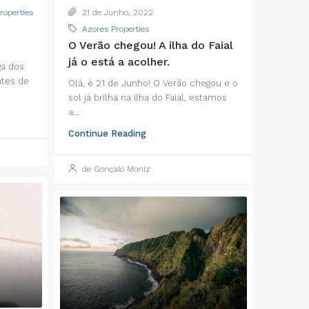
roperties
21 de Junho, 2022
Azores Properties
O Verão chegou! A ilha do Faial
já o está a acolher.
ga dos
ntes de
Olá, é 21 de Junho! O Verão chegou e o
sol já brilha na ilha do Faial, estamos
a...
Continue Reading
de Gonçalo Moniz