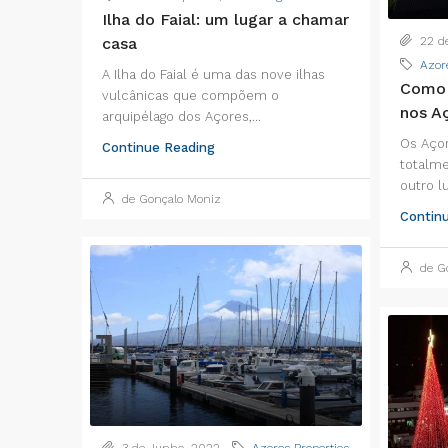
Ilha do Faial: um lugar a chamar
22 de
casa
Azor
A Ilha do Faial é uma das nove ilhas
Como 
vulcânicas que compõem o
nos A
arquipélago dos Açores,...
Os Aço
Continue Reading
totalme
outro l
de Gonçalo Moniz
Contin
de Go