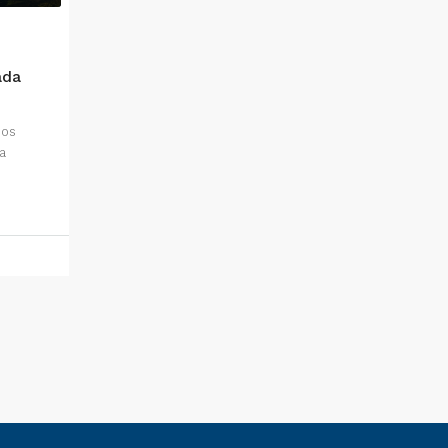
ada
 os
a