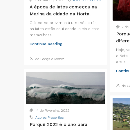
3 de Junho, 2022
Azores Properties
A época de iates começou na
Marina da cidade da Horta!
Olá, como previmos à um mês atrás,
7 de 
os iates estão aqui dando inicio a esta
Porqu
maravilhosa...
difer
Continue Reading
Hoje, v
o Natal
de Gonçalo Moniz
à sua...
Contin
de Go
14 de Fevereiro, 2022
Azores Properties
Porquê 2022 é o ano para