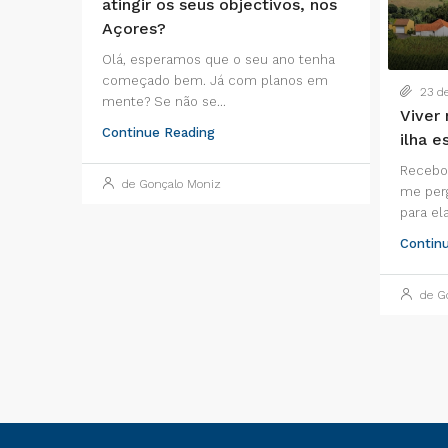
atingir os seus objectivos, nos
Açores?
Olá, esperamos que o seu ano tenha
começado bem. Já com planos em
23 de
mente? Se não se...
Viver
Continue Reading
ilha e
Recebo
de Gonçalo Moniz
me perg
para ela
Contin
de Go